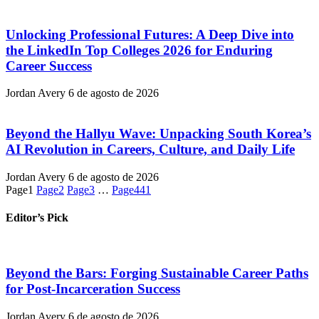
Unlocking Professional Futures: A Deep Dive into
the LinkedIn Top Colleges 2026 for Enduring
Career Success
Jordan Avery
6 de agosto de 2026
Beyond the Hallyu Wave: Unpacking South Korea’s
AI Revolution in Careers, Culture, and Daily Life
Jordan Avery
6 de agosto de 2026
Page
1
Page
2
Page
3
…
Page
441
Editor’s Pick
Beyond the Bars: Forging Sustainable Career Paths
for Post-Incarceration Success
Jordan Avery
6 de agosto de 2026