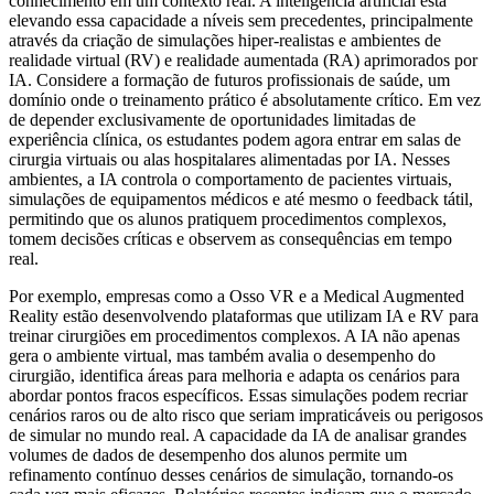
conhecimento em um contexto real. A inteligência artificial está
elevando essa capacidade a níveis sem precedentes, principalmente
através da criação de simulações hiper-realistas e ambientes de
realidade virtual (RV) e realidade aumentada (RA) aprimorados por
IA. Considere a formação de futuros profissionais de saúde, um
domínio onde o treinamento prático é absolutamente crítico. Em vez
de depender exclusivamente de oportunidades limitadas de
experiência clínica, os estudantes podem agora entrar em salas de
cirurgia virtuais ou alas hospitalares alimentadas por IA. Nesses
ambientes, a IA controla o comportamento de pacientes virtuais,
simulações de equipamentos médicos e até mesmo o feedback tátil,
permitindo que os alunos pratiquem procedimentos complexos,
tomem decisões críticas e observem as consequências em tempo
real.
Por exemplo, empresas como a Osso VR e a Medical Augmented
Reality estão desenvolvendo plataformas que utilizam IA e RV para
treinar cirurgiões em procedimentos complexos. A IA não apenas
gera o ambiente virtual, mas também avalia o desempenho do
cirurgião, identifica áreas para melhoria e adapta os cenários para
abordar pontos fracos específicos. Essas simulações podem recriar
cenários raros ou de alto risco que seriam impraticáveis ou perigosos
de simular no mundo real. A capacidade da IA de analisar grandes
volumes de dados de desempenho dos alunos permite um
refinamento contínuo desses cenários de simulação, tornando-os