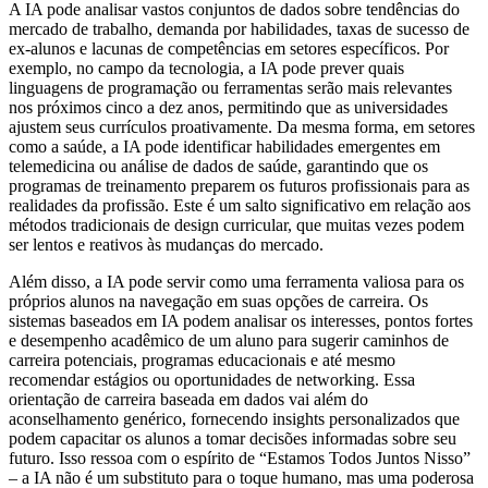
A IA pode analisar vastos conjuntos de dados sobre tendências do
mercado de trabalho, demanda por habilidades, taxas de sucesso de
ex-alunos e lacunas de competências em setores específicos. Por
exemplo, no campo da tecnologia, a IA pode prever quais
linguagens de programação ou ferramentas serão mais relevantes
nos próximos cinco a dez anos, permitindo que as universidades
ajustem seus currículos proativamente. Da mesma forma, em setores
como a saúde, a IA pode identificar habilidades emergentes em
telemedicina ou análise de dados de saúde, garantindo que os
programas de treinamento preparem os futuros profissionais para as
realidades da profissão. Este é um salto significativo em relação aos
métodos tradicionais de design curricular, que muitas vezes podem
ser lentos e reativos às mudanças do mercado.
Além disso, a IA pode servir como uma ferramenta valiosa para os
próprios alunos na navegação em suas opções de carreira. Os
sistemas baseados em IA podem analisar os interesses, pontos fortes
e desempenho acadêmico de um aluno para sugerir caminhos de
carreira potenciais, programas educacionais e até mesmo
recomendar estágios ou oportunidades de networking. Essa
orientação de carreira baseada em dados vai além do
aconselhamento genérico, fornecendo insights personalizados que
podem capacitar os alunos a tomar decisões informadas sobre seu
futuro. Isso ressoa com o espírito de “Estamos Todos Juntos Nisso”
– a IA não é um substituto para o toque humano, mas uma poderosa