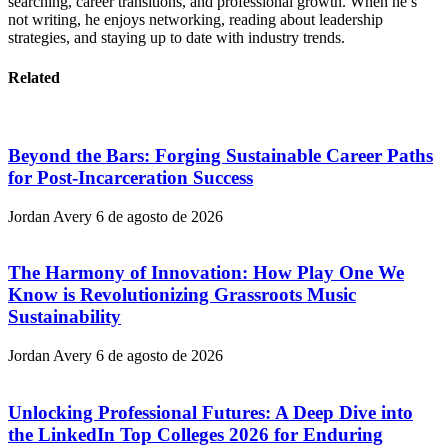
searching, career transitions, and professional growth. When he’s
not writing, he enjoys networking, reading about leadership
strategies, and staying up to date with industry trends.
Related
Beyond the Bars: Forging Sustainable Career Paths
for Post-Incarceration Success
Jordan Avery
6 de agosto de 2026
The Harmony of Innovation: How Play One We
Know is Revolutionizing Grassroots Music
Sustainability
Jordan Avery
6 de agosto de 2026
Unlocking Professional Futures: A Deep Dive into
the LinkedIn Top Colleges 2026 for Enduring