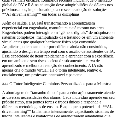
cada vez mais eficazes. Relatórios recentes indicam que o mercado
global de RV e RA na educação deve atingir bilhões de dólares nos
próximos anos, impulsionado pela crescente adoção de soluções
**AI-driven learning** em todas as disciplinas.
Além da saúde, a IA está transformando a aprendizagem
experiencial em engenharia, manufatura e até mesmo nas artes.
Engenheiros podem interagir com “gêmeos digitais” de máquinas ou
sistemas complexos, manipulando-os e testando-os em um ambiente
virtual antes que qualquer hardware físico seja construído.
Arquitetos podem caminhar por edifícios ainda não construídos,
ajustando o design em tempo real com o auxílio de assistentes de IA.
Essa capacidade de iterar rapidamente e aprender com a experiência
em um ambiente sem risco acelera drasticamente a curva de
aprendizado e melhora a retenção de conhecimento. A IA não
apenas cria o mundo virtual; ela o torna inteligente, reativo e,
crucialmente, um professor incansável e paciente.
### O Tutor Inteligente: Caminhos Personalizados para a Maestria
A abordagem de “tamanho único” para a educação raramente atende
às diversas necessidades dos alunos. Cada indivíduo aprende em seu
próprio ritmo, tem pontos fortes e fracos únicos e responde a
diferentes metodologias de ensino. É aqui que o potencial da **AI-
driven learning** brilha mais intensamente, capacitando sistemas de
tutoria inteligentes e plataformas de aprendizagem adaptativas que