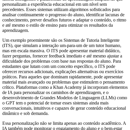
personalizam a experiência educacional em um nível sem
precedentes. Esses sistemas utilizam algoritmos sofisticados para
analisar continuamente o progresso do aluno, identificar lacunas de
conhecimento, prever desafios futuros e adaptar o conteúdo, o ritmo
e até mesmo o estilo de ensino para otimizar os resultados da
aprendizagem.
Um exemplo proeminente são os Sistemas de Tutoria Inteligente
(ITS), que simulam a interação um-para-um de um tutor humano,
mas em escala massiva. O ITS pode apresentar material didático,
fazer perguntas, fornecer feedback imediato e até mesmo ajustar a
dificuldade dos problemas com base nas respostas do aluno. Para
estudantes que lutam com um conceito específico, o ITS pode
oferecer recursos adicionais, explicações alternativas ou exercícios
práticos. Para aqueles que dominam rapidamente, pode apresentar
material mais avançado ou problemas que estimulem o pensamento
crítico. Plataformas como a Khan Academy já incorporam elementos
de IA para personalizar os caminhos de aprendizagem, e o
desenvolvimento de Grandes Modelos de Linguagem (LLMs) como
o GPT tem o potencial de tornar esses sistemas ainda mais
conversacionais, intuitivos e capazes de gerar conteúdo educacional
dinâmico e sob demanda.
Essa personalização não se limita apenas ao conteúdo acadêmico. A
IA também pode monitorar o engajamento do aluno e o bem-estar