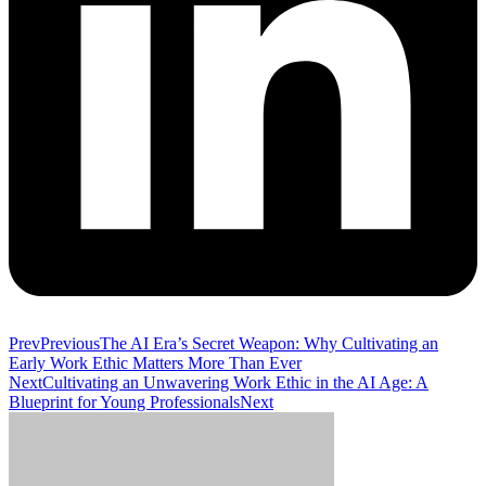
Prev
Previous
The AI Era’s Secret Weapon: Why Cultivating an
Early Work Ethic Matters More Than Ever
Next
Cultivating an Unwavering Work Ethic in the AI Age: A
Blueprint for Young Professionals
Next