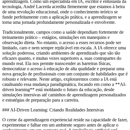
aprendizagem. Como um especialista em IA, escritor e entusiasta da
tecnologia, André Lacerda acredita firmemente que estamos à beira
de uma revolução educacional, onde o conhecimento teórico se
funde perfeitamente com a aplicação prática, e a aprendizagem se
torna uma jornada profundamente personalizada e envolvente.
Tradicionalmente, campos como a saúde dependiam fortemente de
treinamento prático – estágios, simulações em manequins e
observação direta. No entanto, o acesso a esses recursos pode ser
limitado, caro e nem sempre replicável em escala. A IA oferece uma
solução poderosa, criando ambientes de aprendizado que são tão
eficazes quanto, e muitas vezes superiores a, suas contrapartes do
mundo real. Ela nos permite transcender as barreiras físicas,
democratizar o acesso à educação de alta qualidade e preparar uma
nova geração de profissionais com um conjunto de habilidades que é
robusto e relevante. Neste artigo, exploraremos como a IA está
catalisando essa mudança paradigmática, focando em como a **AI-
driven learning** está moldando o futuro da educação, desde
simulações imersivas até caminhos de aprendizagem personalizados
e estratégias de preparação para a carreira.
### AI-Driven Learning: Criando Realidades Imersivas
O cerne da aprendizagem experiencial reside na capacidade de fazer,
experimentar e falhar em um ambiente seguro antes de aplicar o